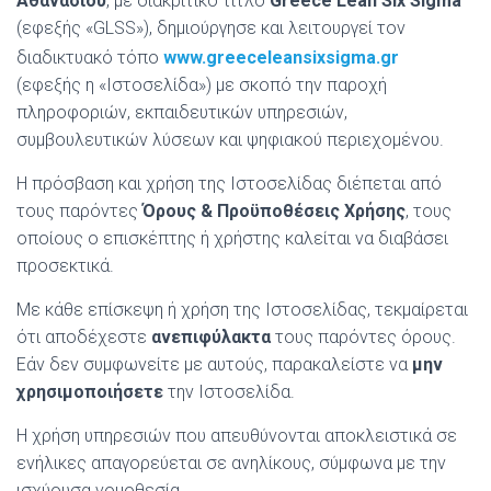
Αθανασίου
, με διακριτικό τίτλο
Greece Lean Six Sigma
(εφεξής «GLSS»), δημιούργησε και λειτουργεί τον
διαδικτυακό τόπο
www.greeceleansixsigma.gr
(εφεξής η «Ιστοσελίδα») με σκοπό την παροχή
πληροφοριών, εκπαιδευτικών υπηρεσιών,
συμβουλευτικών λύσεων και ψηφιακού περιεχομένου.
Η πρόσβαση και χρήση της Ιστοσελίδας διέπεται από
τους παρόντες
Όρους & Προϋποθέσεις Χρήσης
, τους
οποίους ο επισκέπτης ή χρήστης καλείται να διαβάσει
προσεκτικά.
Με κάθε επίσκεψη ή χρήση της Ιστοσελίδας, τεκμαίρεται
ότι αποδέχεστε
ανεπιφύλακτα
τους παρόντες όρους.
Εάν δεν συμφωνείτε με αυτούς, παρακαλείστε να
μην
χρησιμοποιήσετε
την Ιστοσελίδα.
Η χρήση υπηρεσιών που απευθύνονται αποκλειστικά σε
ενήλικες απαγορεύεται σε ανηλίκους, σύμφωνα με την
ισχύουσα νομοθεσία.