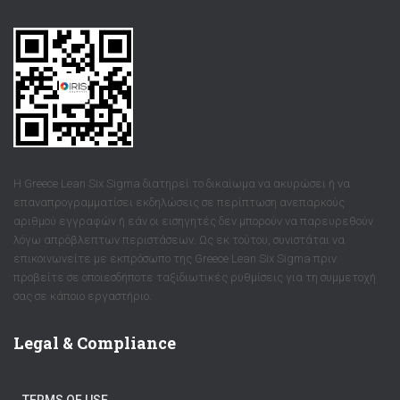
Η Greece Lean Six Sigma διατηρεί το δικαίωμα να ακυρώσει ή να
επαναπρογραμματίσει εκδηλώσεις σε περίπτωση ανεπαρκούς
αριθμού εγγραφών ή εάν οι εισηγητές δεν μπορούν να παρευρεθούν
λόγω απρόβλεπτων περιστάσεων. Ως εκ τούτου, συνιστάται να
επικοινωνείτε με εκπρόσωπο της Greece Lean Six Sigma πριν
προβείτε σε οποιεσδήποτε ταξιδιωτικές ρυθμίσεις για τη συμμετοχή
σας σε κάποιο εργαστήριο.
Legal & Compliance