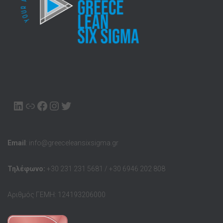
LINKEDIN
ΣΥΝΔΈΣΜΟΥ
FACEBOOK
INSTAGRAM
TWITTER
Email
: info@greeceleansixsigma.gr
Τηλέφωνο:
+30 231 231 5681 / +30 6946 202 808
Αριθμός ΓΕΜΗ: 124193206000