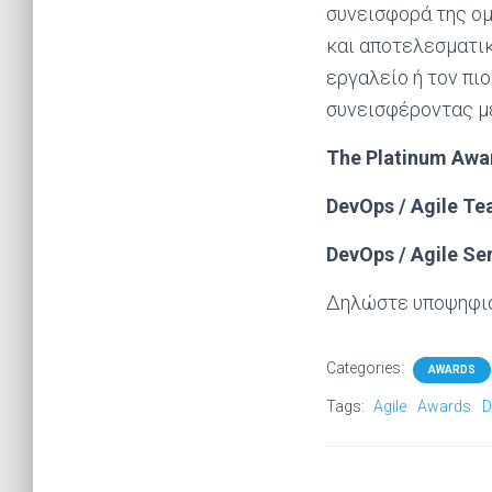
συνεισφορά της ομ
και αποτελεσματικ
εργαλείο ή τον πι
συνεισφέροντας μ
The Platinum Awa
DevOps / Agile Te
DevOps / Agile Ser
Δηλώστε υποψηφι
Categories:
AWARDS
Tags:
Agile
Awards
D