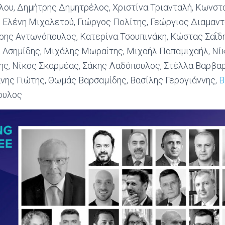
ου, Δημήτρης Δημητρέλος, Χριστίνα Τριανταλή, Κωνστ
 Ελένη Μιχαλετού, Γιώργος Πολίτης, Γεώργιος Διαμαν
ρης Αντωνόπουλος, Κατερίνα Τσουπινάκη, Κώστας Σαΐδη
 Ασημίδης, Μιχάλης Μωραΐτης, Μιχαήλ Παπαμιχαήλ, Νί
ης, Νίκος Σκαρμέας, Σάκης Λαδόπουλος, Στέλλα Βαρβαρ
νης Γιώτης, Θωμάς Βαρσαμίδης, Βασίλης Γερογιάννης,
Β
ουλος