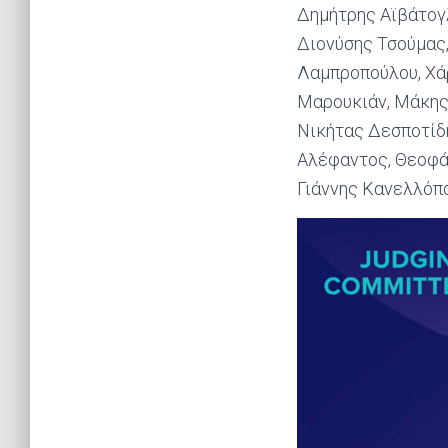
Δημήτρης Αϊβάτογλ
Διονύσης Τσούμας,
Λαμπροπούλου, Χά
Μαρουκιάν, Μάκης
Νικήτας Δεσποτίδ
Αλέφαντος, Θεοφά
Γιάννης Κανελλόπ