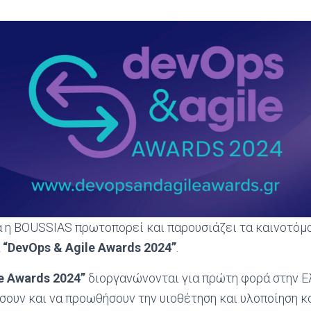
ά η BOUSSIAS πρωτοπορεί και παρουσιάζει τα καινοτόμα
α
“DevOps & Agile
Awards
2024”
.
le
Awards
2024”
διοργανώνονται για πρώτη φορά στην Ε
σουν και να προωθήσουν την υιοθέτηση και υλοποίηση 