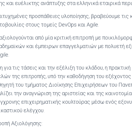
ς και ευέλικτης ανάπτυξης στα ελληνικά εταιρικά περ
πιτυχημένες προσπάθειες υλοποίησης, βραβεύουμε τις 
οβουλίες στους τομείς DevOps και Agile.
αξιολογούνται από μία κριτική επιτροπή με ποικιλόμορ
αδημαϊκών και έμπειρων επαγγελματιών με πολυετή εξ
ile.
για τις τάσεις και την εξέλιξη του κλάδου, η πρακτική 
ελών της επιτροπής, υπό την καθοδήγηση του εξέχοντο
θηγητή του τμήματος Διοίκησης Επιχειρήσεων του Πανε
λίζει την αναγνώριση της αριστείας και της καινοτομί
ύγχρονης επιχειρηματικής κουλτούρας μέσω ενός εξονυ
καστικού ελέγχου.
ροπή Αξιολόγησης: