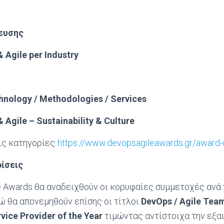
ευσης
& Agile per Industry
chnology / Methodologies / Services
& Agile – Sustainability & Culture
ις κατηγορίες:
https://www.devopsagileawards.gr/award-
ίσεις
e Awards θα αναδειχθούν οι κορυφαίες συμμετοχές ανά
νώ θα απονεμηθούν επίσης οι τίτλοι
DevOps
/
Agile
Tea
vice
Provider
of
the
Year
τιμώντας αντίστοιχα την εξα