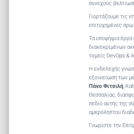
συνεχούς βελτίωση
Γιορτάζουμε τις ε
επιτυχημένες πρωτ
Τα υποψήφια έργα 
διακεκριμένων ακ
τομείς DevOps & Ag
Η ενδελεχής γνώση 
εξοικείωση των μ
Πάνο Φιτσιλή
, Κα
Θεσσαλίας, διασφα
πεδίο αυτής της σ
αμερόληπτου διαδι
Γνωρίστε την Επιτ