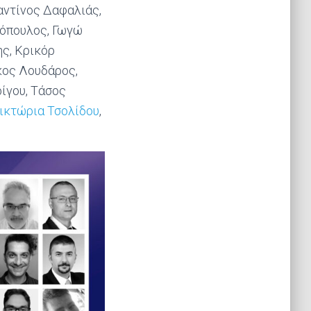
αντίνος Δαφαλιάς,
τόπουλος, Γωγώ
ς, Κρικόρ
κος Λουδάρος,
ίγου, Τάσος
ικτώρια Τσολίδου
,