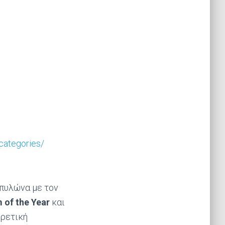
categories/
 πυλώνα με τον
m
of
the
Year
και
ιρετική