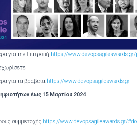
α για την Επιτροπή:
https://www.devopsagileawards.gr/
ξεχωρίσετε;
ρα για τα βραβεία:
https://www.devopsagileawards.gr
ηφιοτήτων έως 15 Μαρτίου 2024
ρους συμμετοχής:
https://www.devopsagileawards.gr/#do