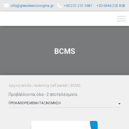
info@greeceleansixsigma.gr
+30 231 231 5681
+30 6946 202 808
BCMS
Αρχική σελίδα
/
eLearning (self paced)
/ BCMS
Προβάλλονται όλα - 2 αποτελέσματα