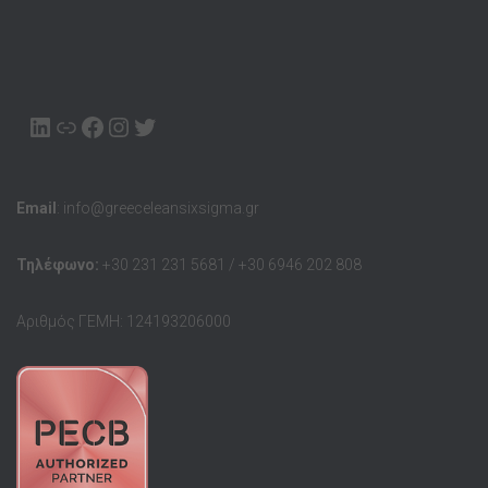
LINKEDIN
ΣΥΝΔΈΣΜΟΥ
FACEBOOK
INSTAGRAM
TWITTER
Email
: info@greeceleansixsigma.gr
Τηλέφωνο:
+30 231 231 5681 / +30 6946 202 808
Αριθμός ΓΕΜΗ: 124193206000