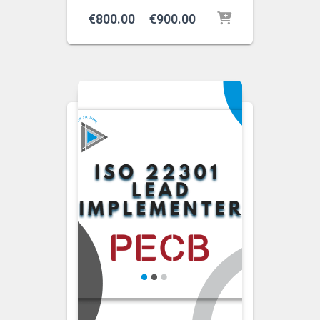
Price
€
800.00
–
€
900.00
range:
€800.00
through
€900.00