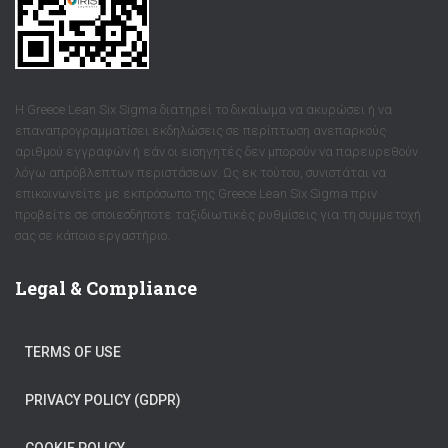
Η Greece Lean Six Sigma διατηρεί το δικαίωμα να ακυρώσει ή να
επαναπρογραμματίσει εκδηλώσεις σε περίπτωση ανεπαρκούς
αριθμού εγγραφών ή εάν οι εισηγητές δεν μπορούν να παρευρεθούν
λόγω απρόβλεπτων περιστάσεων. Ως εκ τούτου, συνιστάται να
επικοινωνείτε με εκπρόσωπο της Greece Lean Six Sigma πριν
προβείτε σε οποιεσδήποτε ταξιδιωτικές ρυθμίσεις για τη συμμετοχή
σας σε κάποιο εργαστήριο.
Legal & Compliance
TERMS OF USE
PRIVACY POLICY (GDPR)