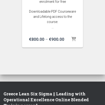
enrolment for free
Downloadable PDF Courseware
and Lifelong access to the
course.
…
Price
€
800.00
–
€
900.00
range:
€800.00
through
€900.00
Greece Lean Six Sigma || Leading with
Operational Excellence Online Blended