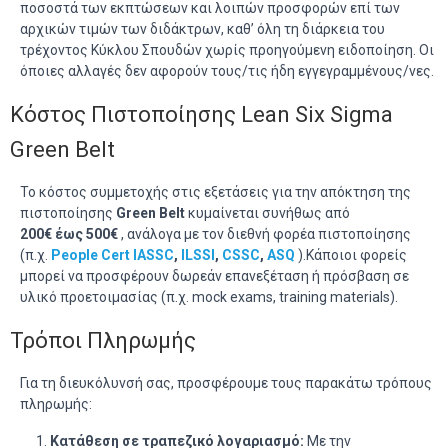
ποσοστά των εκπτώσεων και λοιπών προσφορών επί των
αρχικών τιμών των διδάκτρων, καθ’ όλη τη διάρκεια του
τρέχοντος Κύκλου Σπουδών χωρίς προηγούμενη ειδοποίηση. Οι
όποιες αλλαγές δεν αφορούν τους/τις ήδη εγγεγραμμένους/νες.
Κόστος Πιστοποίησης Lean Six Sigma
Green Belt
Το κόστος συμμετοχής στις εξετάσεις για την απόκτηση της
πιστοποίησης
Green Belt
κυμαίνεται συνήθως από
200€ έως 500€
, ανάλογα με τον διεθνή φορέα πιστοποίησης
(π.χ.
People Cert
IASSC
,
ILSSI
,
CSSC
,
ASQ
).Κάποιοι φορείς
μπορεί να προσφέρουν δωρεάν επανεξέταση ή πρόσβαση σε
υλικό προετοιμασίας (π.χ. mock exams, training materials).
Τρόποι Πληρωμής
Για τη διευκόλυνσή σας, προσφέρουμε τους παρακάτω τρόπους
πληρωμής:
Κατάθεση σε τραπεζικό λογαριασμό:
Με την