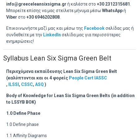
info
@greeceleansixsigma
.gr
ή καλέστε στο
+30 2312315681
.
Μπορείτε επίσης να μας στείλετε μήνυμα μέσω
WhatsApp
ή
Viber
στο
+30 6946202808
.
Επικοινωνήστε μαζί μας και μέσω της
Facebook
σελίδας μας ή
συνδεθείτε με την
LinkedIn
σελίδα μας για περισσότερες
ενημερώσεις!
Syllabus Lean Six Sigma Green Belt
Περιεχόμενα εκπαίδευσης Lean Six Sigma Green Belt
(καλύπτονται και οι 4 φορείς
People Cert
IASSC
,
ILSSI
,
CSSC
,
ASQ
)
Body of Knowledge for Lean Six Sigma Green Belts (in addition
to LSSYB BOK)
1.0 Define Phase
1.0 Define phase
1.1 Affinity Diagrams