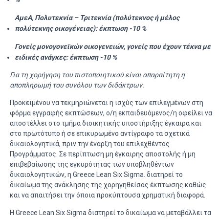
ΑμεΑ, Πολυτεκνία – Τριτεκνία (πολύτεκνος ή μέλος
πολύτεκνης οικογένειας): έκπτωση -10 %
Γονείς μονογονεϊκών οικογενειών, γονείς που έχουν τέκνα με
ειδικές ανάγκες: έκπτωση -10 %
Για τη χορήγηση του πιστοποιητικού είναι απαραίτητη η
αποπληρωμή του συνόλου των διδάκτρων.
Προκειμένου να τεκμηριώνεται η ισχύς των επιλεγμένων στη
φόρμα εγγραφής εκπτώσεων, ο/η εκπαιδευόμενος/η οφείλει να
αποστέλλει στο τμήμα διοικητικής υποστήριξης έγκαιρα και
στο πρωτότυπο ή σε επικυρωμένο αντίγραφο τα σχετικά
δικαιολογητικά, πριν την έναρξη του επιλεχθέντος
Προγράμματος. Σε περίπτωση μη έγκαιρης αποστολής ή μη
επιβεβαίωσης της εγκυρότητας των υποβληθέντων
δικαιολογητικών, η Greece Lean Six Sigma. διατηρεί το
δικαίωμα της ανάκλησης της χορηγηθείσας έκπτωσης καθώς
και να απαιτήσει την όποια προκύπτουσα χρηματική διαφορά.
H Greece Lean Six Sigma διατηρεί το δικαίωμα να μεταβάλλει τα