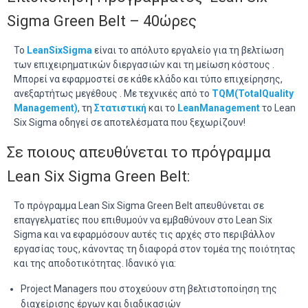
Sigma Green Belt – 40ώρες
Το
Lean
Six
Sigma
είναι το απόλυτο εργαλείο για τη βελτίωση
των επιχειρηματικών διεργασιών και τη μείωση κόστους .
Μπορεί να εφαρμοστεί σε κάθε κλάδο και τύπο επιχείρησης,
ανεξαρτήτως μεγέθους . Με τεχνικές από το
TQM
(Total
Quality
Management
)
, τη
Στατιστική
και το
Lean
Management
το Lean
Six Sigma οδηγεί σε αποτελέσματα που ξεχωρίζουν!
Σε ποιους απευθύνεται το πρόγραμμα
Lean Six Sigma Green Belt:
Το πρόγραμμα Lean Six Sigma Green Belt απευθύνεται σε
επαγγελματίες που επιθυμούν να εμβαθύνουν στο Lean Six
Sigma και να εφαρμόσουν αυτές τις αρχές στο περιβάλλον
εργασίας τους, κάνοντας τη διαφορά στον τομέα της ποιότητας
και της αποδοτικότητας. Ιδανικό για:
Project Managers που στοχεύουν στη βελτιστοποίηση της
διαχείρισης έργων και διαδικασιών