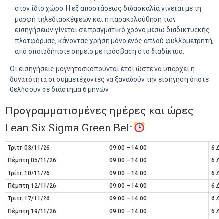
στον ίδιο χώρο. Η εξ αποστάσεως διδασκαλία γίνεται με τη
μορφή τηλεδιασκέψεων και η παρακολούθηση των
εισηγήσεων γίνεται σε πραγματικό χρόνο μέσω διαδικτυακής
πλατφόρμας, κάνοντας χρήση μόνο ενός απλού φυλλομετρητή,
από οποιοδήποτε σημείο με πρόσβαση στο διαδίκτυο.
Οι εισηγήσεις μαγνητοσκοπούνται έτσι ώστε να υπάρχει η
δυνατότητα οι συμμετέχοντες να ξαναδούν την εισήγηση όποτε
θελήσουν σε διάστημα 6 μηνών.
Προγραμματισμένες ημέρες και ώρες
Lean Six Sigma Green Belt
Τρίτη 03/11/26
09:00 – 14:00
6 
Πέμπτη 05/11/26
09:00 – 14:00
6 
Τρίτη 10/11/26
09:00 – 14:00
6 
Πέμπτη 12/11/26
09:00 – 14:00
6 
Τρίτη 17/11/26
09:00 – 14:00
6 
Πέμπτη 19/11/26
09:00 – 14:00
6 