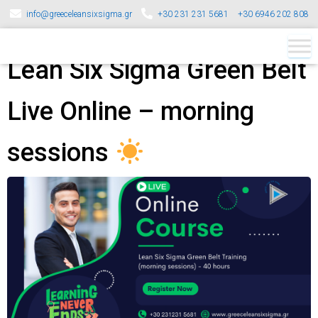
info@greeceleansixsigma.gr
+30 231 231 5681
+30 6946 202 808
Lean Six Sigma Green Belt
Live Online – morning
sessions