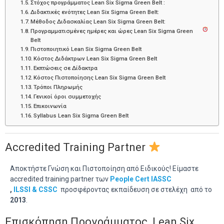
Στόχος προγράμματος Lean Six Sigma Green Belt :
Διδακτικές ενότητες Lean Six Sigma Green Belt:
Μέθοδος Διδασκαλίας Lean Six Sigma Green Belt: ‍
Προγραμματισμένες ημέρες και ώρες Lean Six Sigma Green
Belt
Πιστοποιητικό Lean Six Sigma Green Belt
Κόστος Διδάκτρων Lean Six Sigma Green Belt
Εκπτώσεις σε Δίδακτρα ️
Κόστος Πιστοποίησης Lean Six Sigma Green Belt
Τρόποι Πληρωμής
Γενικοί όροι συμμετοχής
Επικοινωνία
Syllabus Lean Six Sigma Green Belt
Accredited Training Partner
Αποκτήστε Γνώση και Πιστοποίηση από Ειδικούς! Είμαστε
accredited training partner των
People Cert
IASSC
,
ILSSI &
CSSC
προσφέροντας εκπαίδευση σε στελέχη από το
2013
.
Επισκόπηση Προγράμματος Lean Six